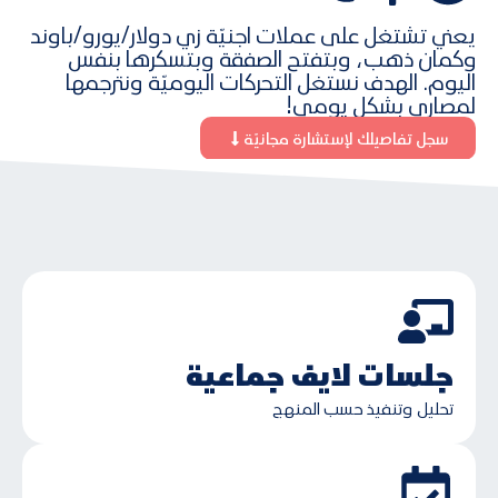
يعني تشتغل على عملات اجنيّة زي دولار/يورو/باوند
وكمان ذهب، وبتفتح الصفقة وبتسكرها بنفس
اليوم. الهدف نستغل التحركات اليوميّة ونترجمها
لمصاري بشكل يومي!
سجل تفاصيلك لإستشارة مجانيّة
جلسات لايف جماعية
تحليل وتنفيذ حسب المنهج