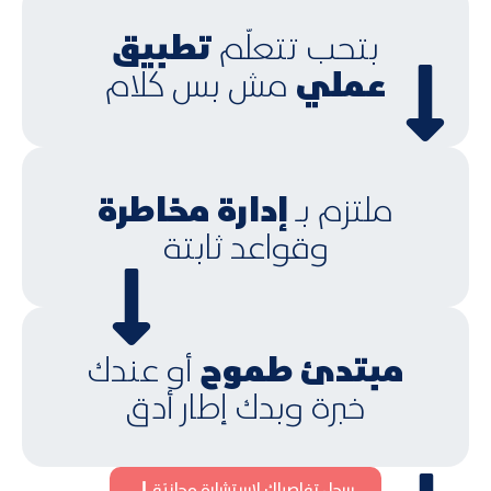
تطبيق
بتحب تتعلّم
عملي
مش بس كلام
إدارة مخاطرة
ملتزم بـ
وقواعد ثابتة
مبتدئ طموح
أو عندك
خبرة وبدك إطار أدق
سجل تفاصيلك لإستشارة مجانيّة