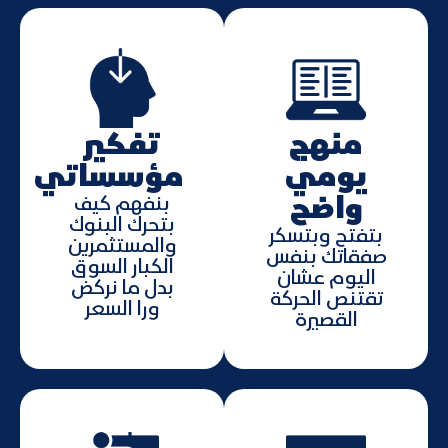
منهج
تفكير
يومي
مؤسساتي
واضح
بنفهم كيف
بتحرك البنوك
بتفتح وبتسكر
والمستثمرين
صفقاتك بنفس
الكبار السوق
اليوم عشان
بدل ما نركض
تقتنص الحركة
ورا السعر
القصيرة