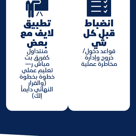
انضباط
تطبيق
قبل كل
لايف مع
شي
بعض
قواعد دخول/
منتداول
خروج وإدارة
كفريق بث
مخاطرة عملية
مباش ر—
تعليم عملي
خطوة بخطوة
(والقرار
النهائي دايماً
إلك)